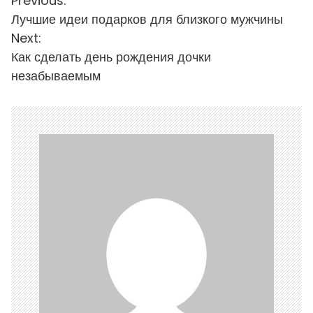
Н
Previous:
Лучшие идеи подарков для близкого мужчины
а
Next:
в
Как сделать день рождения дочки
і
незабываемым
г
а
ц
і
я
з
а
п
и