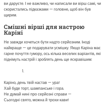
ви даруєте. І не важливо, чи написали ви вірш самі, чи
скористались підказками — головне, щоб він був
щирим.
Смішні вірші для настрою
Каріні
Не завжди хочеться бути надто серйозним. Іноді
найкраще — це подарувати усмішку. Якщо Каріна має
гарне почуття гумору, ось кілька веселих варіантів, які
піднімуть настрій і зроблять день ще яскравішим:
Каріно, день твій настав — ура!
Хай буде торт, шампанське і гора.
Не думай нині про серйозні справи —
Сьогодні свято, можна й трохи кави!