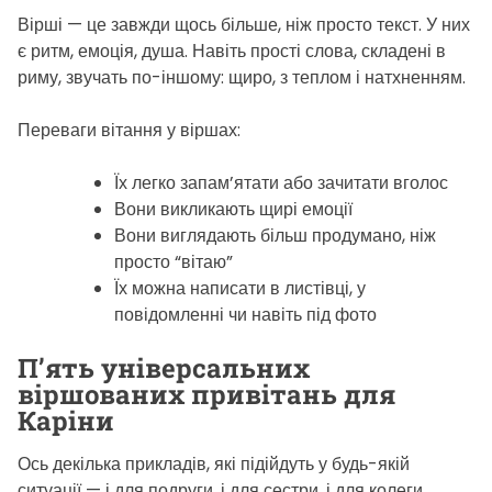
Вірші — це завжди щось більше, ніж просто текст. У них
є ритм, емоція, душа. Навіть прості слова, складені в
риму, звучать по-іншому: щиро, з теплом і натхненням.
Переваги вітання у віршах:
Їх легко запам’ятати або зачитати вголос
Вони викликають щирі емоції
Вони виглядають більш продумано, ніж
просто “вітаю”
Їх можна написати в листівці, у
повідомленні чи навіть під фото
П’ять універсальних
віршованих привітань для
Каріни
Ось декілька прикладів, які підійдуть у будь-якій
ситуації — і для подруги, і для сестри, і для колеги.