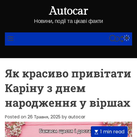
S
Autocar
k
i
Новини, події та цікаві факти
p
t
SHUFFLE
S
S
M
o
E
W
E
A
I
N
c
R
T
U
o
C
C
n
H
H
Як красиво привітати
C
t
O
e
L
Каріну з днем
O
n
R
t
M
народження у віршах
O
D
E
Posted on
26 Травня, 2025
by
autocar
E
1 min read