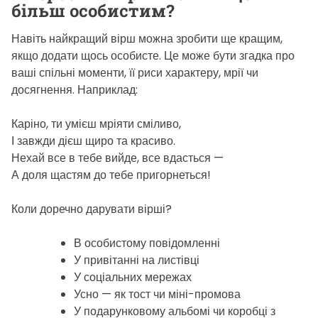
більш особистим?
Навіть найкращий вірш можна зробити ще кращим,
якщо додати щось особисте. Це може бути згадка про
ваші спільні моменти, її риси характеру, мрії чи
досягнення. Наприклад:
Каріно, ти умієш мріяти сміливо,
І завжди дієш щиро та красиво.
Нехай все в тебе вийде, все вдасться —
А доля щастям до тебе пригорнеться!
Коли доречно дарувати вірші?
В особистому повідомленні
У привітанні на листівці
У соціальних мережах
Усно — як тост чи міні-промова
У подарунковому альбомі чи коробці з