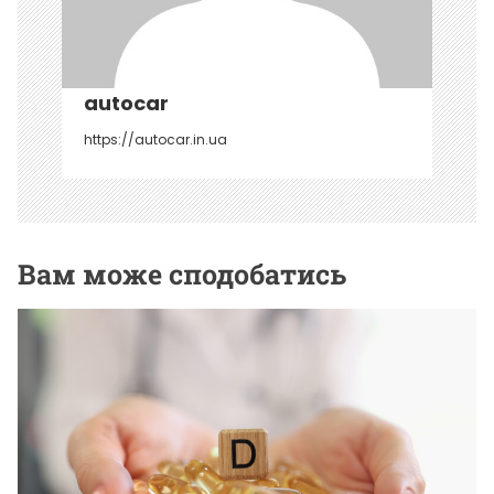
с
і
в
autocar
https://autocar.in.ua
Вам може сподобатись