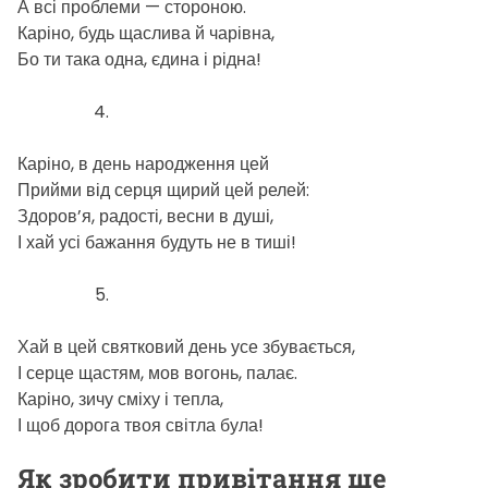
А всі проблеми — стороною.
Каріно, будь щаслива й чарівна,
Бо ти така одна, єдина і рідна!
Каріно, в день народження цей
Прийми від серця щирий цей релей:
Здоров’я, радості, весни в душі,
І хай усі бажання будуть не в тиші!
Хай в цей святковий день усе збувається,
І серце щастям, мов вогонь, палає.
Каріно, зичу сміху і тепла,
І щоб дорога твоя світла була!
Як зробити привітання ще