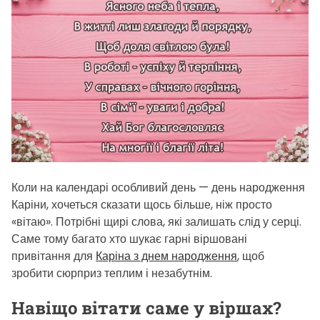
s
t
i
m
a
t
e
d
r
e
a
Коли на календарі особливий день — день народження
d
Каріни, хочеться сказати щось більше, ніж просто
t
«вітаю». Потрібні щирі слова, які залишать слід у серці.
i
Саме тому багато хто шукає гарні віршовані
m
привітання для
Каріна з днем народження
, щоб
e
зробити сюрприз теплим і незабутнім.
Навіщо вітати саме у віршах?