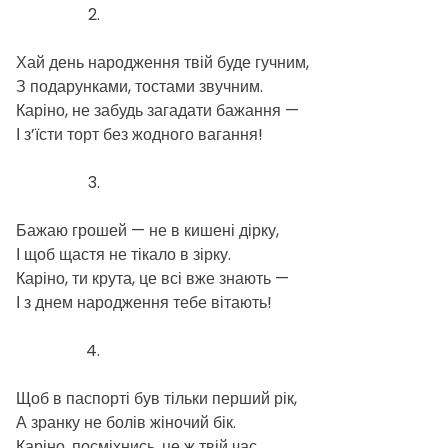
Хай день народження твій буде гучним,
З подарунками, тостами звучним.
Каріно, не забудь загадати бажання —
І з’їсти торт без жодного вагання!
Бажаю грошей — не в кишені дірку,
І щоб щастя не тікало в зірку.
Каріно, ти крута, це всі вже знають —
І з днем народження тебе вітають!
Щоб в паспорті був тільки перший рік,
А зранку не болів жіночий бік.
Каріно, посміхнись, це ж твій час,