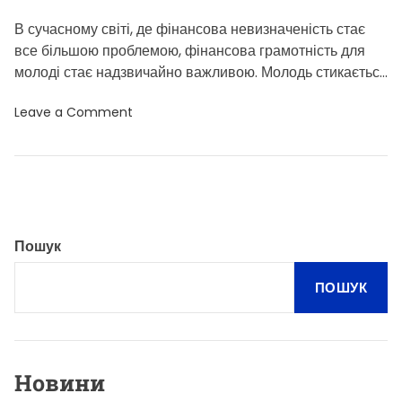
ш
о
В сучасному світі, де фінансова невизначеність стає
г
все більшою проблемою, фінансова грамотність для
о
с
молоді стає надзвичайно важливою. Молодь стикається
н
з викликами, пов’язаними з купівлею першого […]
у
o
Leave a Comment
т
n
а
Ф
в
і
і
н
д
а
н
н
о
с
в
о
и
в
т
Пошук
а
и
г
е
р
н
ПОШУК
а
е
м
р
о
г
т
і
н
ю
і
Новини
с
т