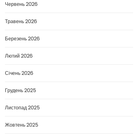
Червень 2026
а
і
н
в
Травень 2026
е
с
т
Березень 2026
у
в
а
н
Лютий 2026
н
я
г
Січень 2026
р
о
ш
е
Грудень 2025
й
Листопад 2025
Жовтень 2025