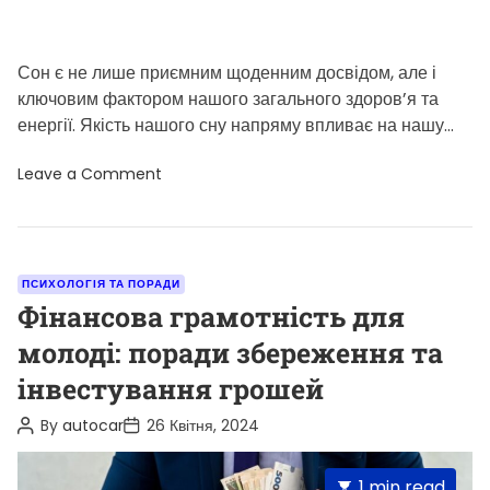
о
д
и
д
л
Сон є не лише приємним щоденним досвідом, але і
я
ключовим фактором нашого загального здоров’я та
п
о
енергії. Якість нашого сну напряму впливає на нашу
д
фізичну та […]
о
o
Leave a Comment
в
n
ж
П
е
’
н
я
н
т
я
ь
т
C
ПСИХОЛОГІЯ ТА ПОРАДИ
к
е
a
Фінансова грамотність для
р
р
о
м
t
молоді: поради збереження та
к
і
e
і
н
інвестування грошей
в
у
g
д
з
о
o
б
P
P
By
autocar
26 Квітня, 2024
з
е
o
o
r
д
р
s
s
о
і
i
t
t
E
1 min read
р