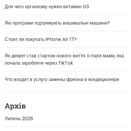
ь
Для чего организму нужен витамин D3
д
л
я
м
Які програми підтримують вишивальні машини?
о
л
о
Стоит ли покупать iPhone Air 17?
д
і
:
п
Як декрет став стартом нового життя: історія мами, яка
о
почала заробляти через TikTok
р
а
д
и
Что входит в услугу замены фреона в кондиционере
з
б
е
р
е
Архів
ж
е
н
Липень 2026
н
я
т