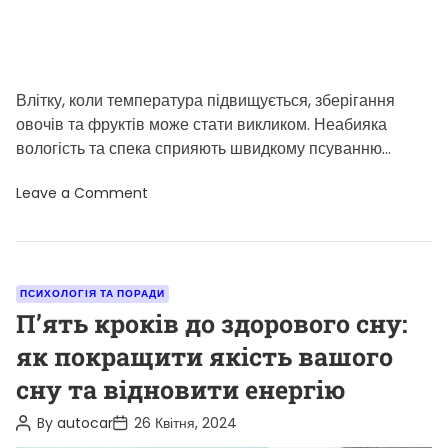
e
Влітку, коли температура підвищується, зберігання
овочів та фруктів може стати викликом. Неабияка
вологість та спека сприяють швидкому псуванню
продуктів, що може вплинути на їх смак […]
o
Leave a Comment
n
З
б
е
р
і
C
ПСИХОЛОГІЯ ТА ПОРАДИ
г
a
П’ять кроків до здорового сну:
а
н
t
як покращити якість вашого
н
e
я
сну та відновити енергію
о
g
в
о
o
P
P
By
autocar
26 Квітня, 2024
ч
o
o
r