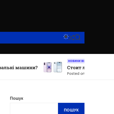
S
S
S
W
H
E
I
U
A
T
F
R
C
F
C
H
L
H
НОВИНИ ВІД КОМПАНІЙ
C
E
машини?
Стоит ли покупать iPhone Ai
O
L
Posted on
9 Червня, 2026
O
R
M
O
D
Пошук
E
ПОШУК