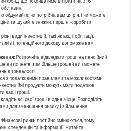
ний фонд, що покриватиме витрати на 3-6
 обставин.
ею обдумайте, чи потрібна вам ця річ, і чи можете
 ціни та шукайте знижки, перш ніж зробити
різні види інвестицій, такі як акції, облігації,
ризиків і потенційного доходу допоможе вам
дження
: Розпочніть відкладати гроші на пенсійний
е ви почнете, тим більше грошей ви зможете
нь в тривалості.
еся з податковими правилами та можливостями
нвестиційні продукти можуть мати податкові
ти ваші гроші.
 кладіть всі свої гроші в одне місце. Розподіліть
ивами для зменшення ризику і збільшення
: Фінансові ринки постійно змінюються, тому
нніх тенденцій та інформації. Читайте