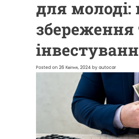
для молоді:
збереження 
інвестуван
Posted on
26 Квітня, 2024
by
autocar