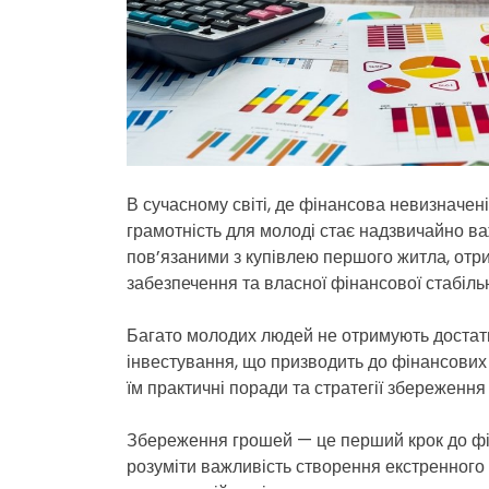
В сучасному світі, де фінансова невизначен
грамотність для молоді стає надзвичайно в
пов’язаними з купівлею першого житла, отр
забезпечення та власної фінансової стабільн
Багато молодих людей не отримують достат
інвестування, що призводить до фінансови
їм практичні поради та стратегії збереження
Збереження грошей — це перший крок до фін
розуміти важливість створення екстренного