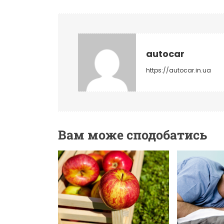
а
ц
і
autocar
я
https://autocar.in.ua
з
а
п
и
Вам може сподобатись
с
і
в