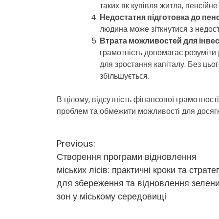
таких як купівля житла, пенсійне
Недостатня підготовка до пенс
людина може зіткнутися з недост
Втрата можливостей для інвес
грамотність допомагає розуміти 
для зростання капіталу. Без цьо
збільшується.
В цілому, відсутність фінансової грамотнос
проблем та обмежити можливості для досягн
Н
Previous:
Створення програми відновлення
а
міських лісів: практичні кроки та стратег
в
для збереження та відновлення зелен
і
зон у міському середовищі
г