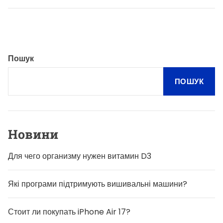
r
к
1
д
7
е
?
к
р
е
т
Пошук
с
т
а
ПОШУК
в
с
т
а
р
т
Новини
о
м
н
Для чего организму нужен витамин D3
о
в
о
г
Які програми підтримують вишивальні машини?
о
ж
и
Стоит ли покупать iPhone Air 17?
т
т