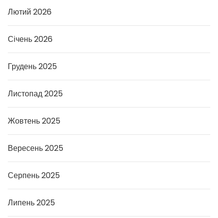
л
Лютий 2026
я
т
и
Січень 2026
ч
е
р
е
Грудень 2025
з
T
i
Листопад 2025
k
T
o
k
Жовтень 2025
Вересень 2025
Серпень 2025
Липень 2025