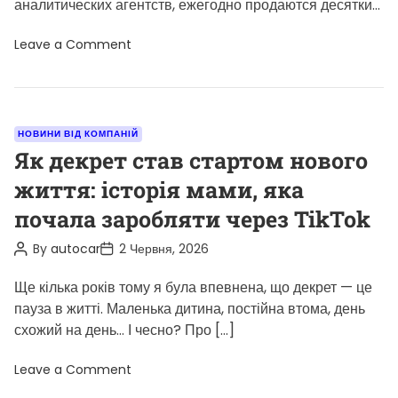
аналитических агентств, ежегодно продаются десятки
миллионов iPhone, а пользователи все чаще выбирают
o
Leave a Comment
[…]
n
С
т
о
и
т
C
НОВИНИ ВІД КОМПАНІЙ
л
a
Як декрет став стартом нового
и
п
t
життя: історія мами, яка
о
e
к
почала заробляти через TikTok
у
g
п
а
o
P
P
By
autocar
2 Червня, 2026
т
o
o
r
ь
s
s
i
Ще кілька років тому я була впевнена, що декрет — це
i
t
t
P
A
D
пауза в житті. Маленька дитина, постійна втома, день
e
h
u
a
o
схожий на день… І чесно? Про […]
s
t
t
n
h
e
e
o
o
Leave a Comment
A
r
n
i
Я