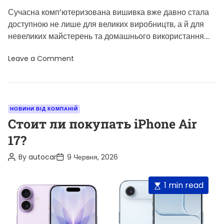
Сучасна комп’ютеризована вишивка вже давно стала
доступною не лише для великих виробництв, а й для
невеликих майстерень та домашнього використання.
Щоб створювати власні дизайни, редагувати […]
o
Leave a Comment
n
Я
к
і
п
р
C
НОВИНИ ВІД КОМПАНІЙ
о
a
Стоит ли покупать iPhone Air
г
р
t
17?
а
e
м
и
P
P
By
autocar
9 Червня, 2026
g
п
o
o
і
o
s
s
д
t
t
r
E
1 min read
т
A
D
р
i
u
a
s
и
t
t
e
t
м
h
e
у
o
s
i