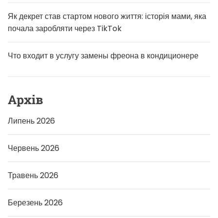
я
:
Як декрет став стартом нового життя: історія мами, яка
і
почала заробляти через TikTok
с
т
о
р
Что входит в услугу замены фреона в кондиционере
і
я
м
а
м
Архів
и
,
я
Липень 2026
к
а
п
Червень 2026
о
ч
а
л
Травень 2026
а
з
а
Березень 2026
р
о
б