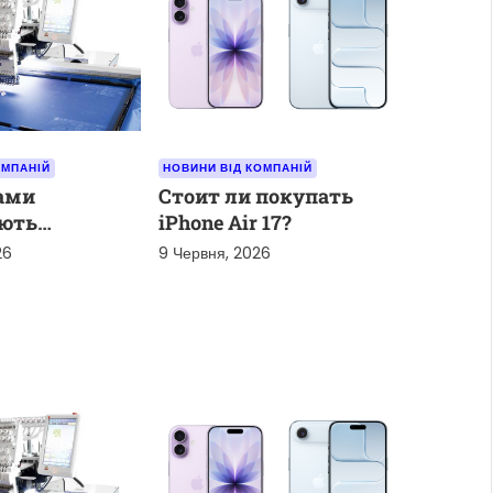
ОМПАНІЙ
НОВИНИ ВІД КОМПАНІЙ
рами
Стоит ли покупать
ють
iPhone Air 17?
ні машини?
26
9 Червня, 2026