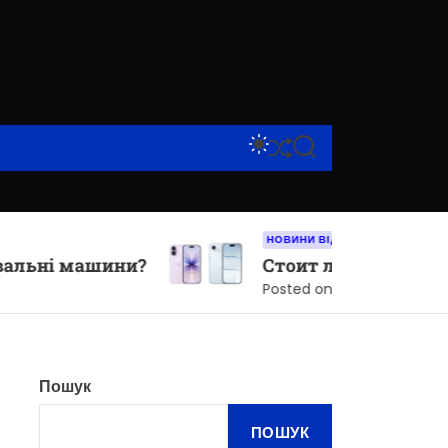
S
S
S
W
H
E
I
U
A
T
F
R
C
F
C
H
L
H
НОВИНИ ВІД КОМПАНІЙ
C
E
машини?
Стоит ли покупать iPhone Ai
O
L
Posted on
9 Червня, 2026
O
R
M
O
D
Пошук
E
ПОШУК