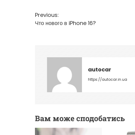
Н
Previous:
Что нового в iPhone 16?
а
в
і
г
а
autocar
ц
https://autocar.in.ua
і
я
з
Вам може сподобатись
а
п