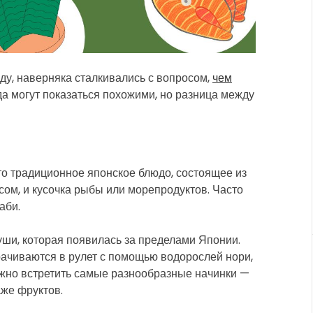
t
i
m
e
ду, наверняка сталкивались с вопросом,
чем
юда могут показаться похожими, но разница между
то традиционное японское блюдо, состоящее из
сом, и кусочка рыбы или морепродуктов. Часто
аби.
ши, которая появилась за пределами Японии.
рачиваются в рулет с помощью водорослей нори,
можно встретить самые разнообразные начинки —
аже фруктов.