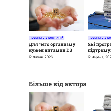
и
с
і
в
НОВИНИ ВІД КОМПАНІЙ
НОВИНИ ВІД К
Для чего организму
Які прог
нужен витамин D3
підтриму
вишиваль
12 Липня, 2026
12 Червня, 20
Більше від автора