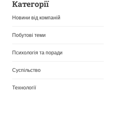
Категорії
Новини від компаній
Побутові теми
Психологія та поради
Суспільство
Технології