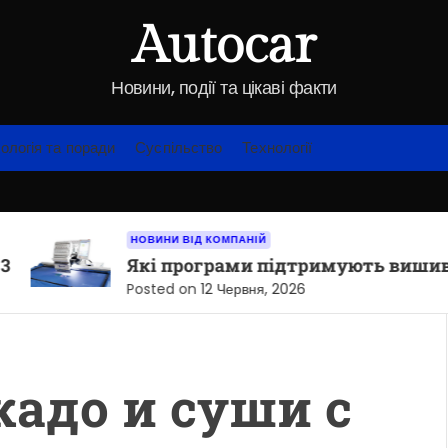
Autocar
Новини, події та цікаві факти
ологія та поради
Суспільство
Технології
НОВИНИ ВІД КОМПАНІЙ
Які програми підтримують вишивальні 
Posted on
12 Червня, 2026
кадо и суши с