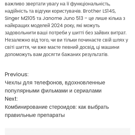
важливо звертати увагу на її функціональність,
надійність та відгуки користувачів. Brother LS14S,
Singer M2105 та Janome Juno 513 – це лише кілька з
найкращих моделей 2024 року, які можуть
задовольнити ваші потреби у шитті без зайвих витрат.
Незалежно від того, чи ви тільки починаєте свій шлях у
світі шиття, чи вже маєте певний досвід, ці машини
допоможуть вам досягти бажаних результатів.
Н
Previous:
Чехлы для телефонов, вдохновленные
а
популярными фильмами и сериалами
в
Next:
і
Комбинирование стероидов: как выбрать
правильные препараты
г
а