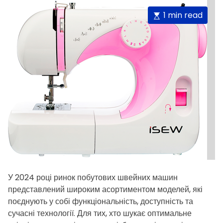
E
1 min read
s
t
i
m
a
t
e
d
r
e
a
d
t
У 2024 році ринок побутових швейних машин
i
представлений широким асортиментом моделей, які
поєднують у собі функціональність, доступність та
m
сучасні технології. Для тих, хто шукає оптимальне
e