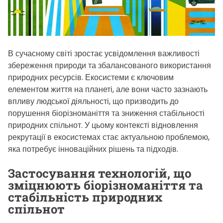
t
e
d
r
В сучасному світі зростає усвідомлення важливості
e
збереження природи та збалансованого використання
a
природних ресурсів. Екосистеми є ключовим
d
елементом життя на планеті, але вони часто зазнають
t
впливу людської діяльності, що призводить до
i
порушення біорізноманіття та зниження стабільності
m
природних спільнот. У цьому контексті відновлення
e
рекрутації в екосистемах стає актуальною проблемою,
яка потребує інноваційних рішень та підходів.
Застосування технологій, що
зміцнюють біорізноманіття та
стабільність природних
спільнот