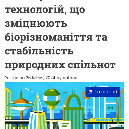
технологій, що
зміцнюють
біорізноманіття та
стабільність
природних спільнот
Posted on
26 Квітня, 2024
by
autocar
E
1 min read
s
t
i
m
a